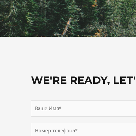
WE'RE READY, LET'
В
а
ш
Н
е
о